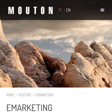
PL
|
EN
HOME
•
SEKTORY
•
EMARKETING
EMARKETING