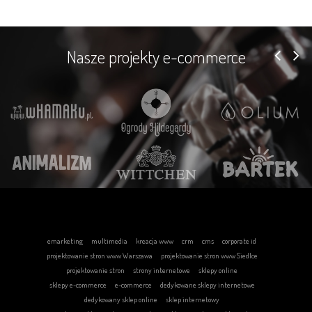
Nasze projekty e-commerce
emarketing
multimedia
kreacja www
crm
cms
corporate id
projektowanie stron www Warszawa
projektowanie stron www Siedlce
projektowanie stron
strony internetowe
sklepy online
sklepy e-commerce
e-commerce
dedykowane sklepy internetowe
dedykowany sklep online
sklep internetowy