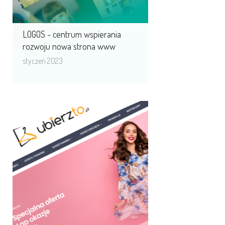
LOGOS - centrum wspierania
rozwoju nowa strona www
styczeń 2023
Ubierz.to znajdź ubranie dla
siebie.
Ubierzto.pl powstał z pasji do mody
i jest przeznaczony dla osób, które
uwielbiają styl i chcą podążać za ...