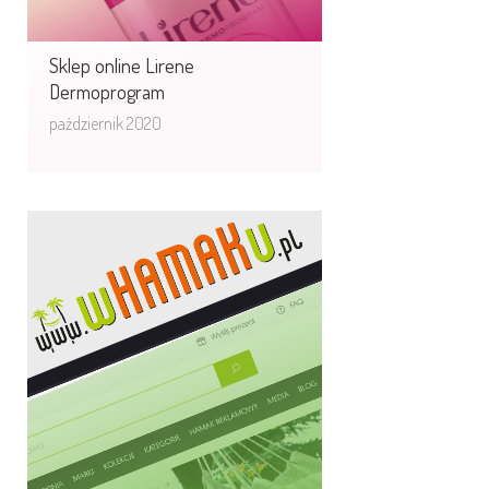
Sklep online Lirene
Dermoprogram
październik 2020
Whamaku.pl jeden
z większych sklepów online,
które obsługuje ...
Wielopłaszczyznowe wdrożenie
eCommerce. Od lat rozwijamy ten
sklep od strony developmentu, SEM,
SEO, kreacji, ...