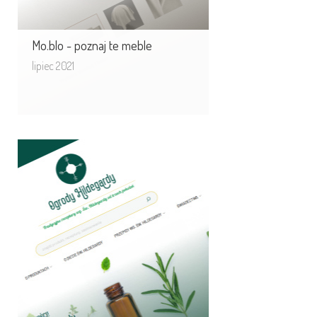
Mo.blo - poznaj te meble
lipiec 2021
Ogrody Hildegardy już
w Polsce.
Po ponad roku prac i przygotowań
rusza debiutuje na polskim rynku
nowa marka Ogrody Hildegardy.