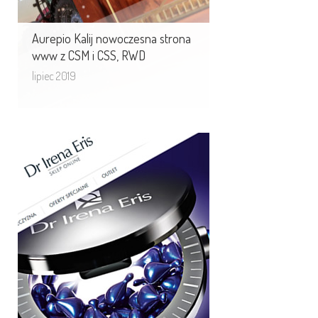
Aurepio Kalij nowoczesna strona
www z CSM i CSS, RWD
lipiec 2019
Dostosowanie Sklepu
internetowego Dr Irena Eris
do wymagań RODO
W związku z wejściem w życie RODO
wprowadzono szereg zmian na
stronach internetowych Sklepu
internetowego Dr Irena ...