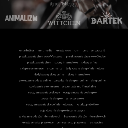
emarketing
multimedia
kreacja www
crm
cms
corporate id
projektowanie stron www Warszawa
projektowanie stron www Siedlce
projektowanie stron
strony internetowe
sklepy online
sklepy e-commerce
e-commerce
dedykowane sklepy internetowe
dedykowany sklep online
sklep internetowy
prowadzenie sklepu online
zarządzanie sklepem online
sklep online
rozwiązania e-commerce
prezentacje multimedialne
oprogramowanie do sklepu
oprogramowanie do sklepów
tworzenie sklepów
serwis prasowy
oprogramowanie sklepu internetowego
katalog produktów
projektowanie sklepów internetowych
zakładanie sklepów internetowych
budowanie sklepów internetowych
kreacja serwisu prasowego
demo serwisu prasowego
e-shopping