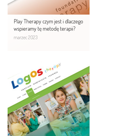
Play Therapy czym jest i dlaczego
wspieramy tę metodę terapii?
marzec 2023
LOGOS - centrum
wspierania rozwoju nowa
strona www
Centrum Logopedii Logos.edu.pl to
placówka, która oferuje
kompleksową diagnozę i terapię
logopedyczną oraz ...