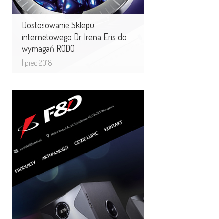
Dostosowanie Sklepu
internetowego Dr Irena Eris do
wymagań RODO
lipiec 2018
Fenda - oficjalna strona
dystrybutora w Polsce
Witryna internetowa atrakcyjnym
sposobem na promocję nowego
wizerunku firmy Fenda.