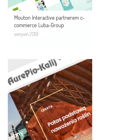
Mouton Interactive partnerem c-
commerce Luba-Group
sierpień 2019
Aurepio Kalij nowoczesna
strona www z CSM i CSS,
RWD
Wykonaliśmy kreatywny projekt dla
Aurepio Kalij. Strona doskonale
skaluje się w narzędziach, w różnej ...