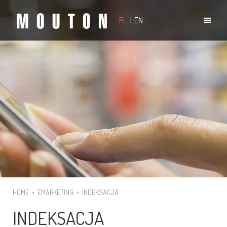
PL
|
EN
HOME
•
EMARKETING
•
INDEKSACJA
INDEKSACJA