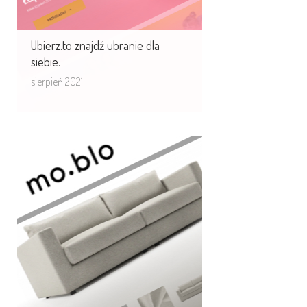
Ubierz.to znajdź ubranie dla
siebie.
sierpień 2021
Mo.blo - poznaj te meble
Moblo.eu to aplikacja, konfigurator
do sprzedaży dowolnych modułów
sof i kanap.