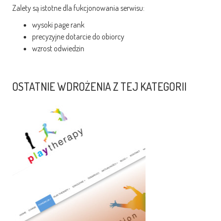
Zalety są istotne dla fukcjonowania serwisu:
wysoki page rank
precyzyjne dotarcie do obiorcy
wzrost odwiedzin
OSTATNIE WDROŻENIA Z TEJ KATEGORII
Play Therapy czym jest
i dlaczego wspieramy tę
metodę terapii?
Play Therapy jest uporządkowanym,
teoretycznym podejściem do terapii,
opartym o procesy uczenia się
i komunikowania ...