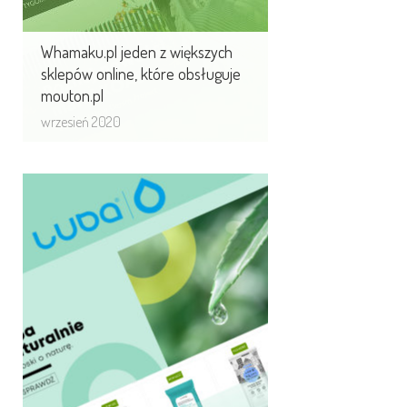
Whamaku.pl jeden z większych
sklepów online, które obsługuje
mouton.pl
wrzesień 2020
Mouton Interactive
partnerem c-commerce
Luba-Group
Tworzymy i obsługujemy dział e-
commerce Luba Group. Mouton
został partnerem biznesowym
Luba, budujemy esklep.