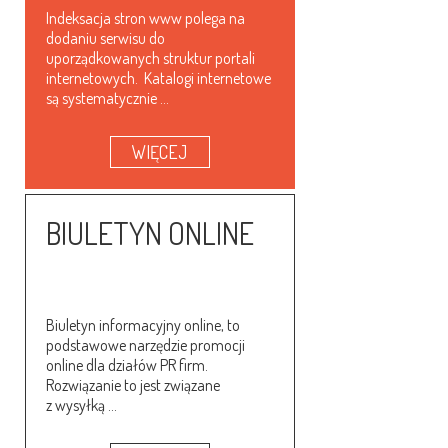
Indeksacja stron www polega na
dodaniu serwisu do
uporządkowanych struktur portali
internetowych. Katalogi internetowe
są systematycznie ...
WIĘCEJ
BIULETYN ONLINE
Biuletyn informacyjny online, to
podstawowe narzędzie promocji
online dla działów PR firm.
Rozwiązanie to jest związane
z wysyłką ...