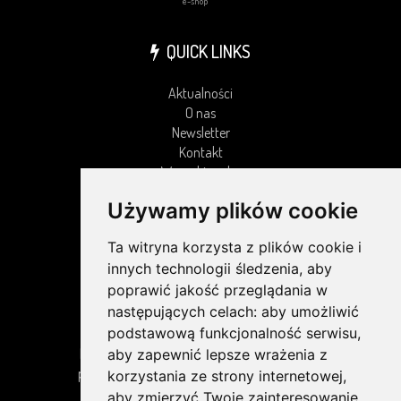
e-shop
QUICK LINKS
Aktualności
O nas
Newsletter
Kontakt
Wyszukiwarka
Mapa strony
Używamy plików cookie
Ochrona Danych Osobowych (ODO)
Ta witryna korzysta z plików cookie i
innych technologii śledzenia, aby
poprawić jakość przeglądania w
NEWSLETTER
następujących celach:
aby umożliwić
podstawową funkcjonalność serwisu
,
Dowiedz się pierwszy o naszych nowościach,
aby zapewnić lepsze wrażenia z
promocjach i wyprzedażach. Zapraszamy do
korzystania ze strony internetowej
,
zapisania się do naszego newslettera.
aby zmierzyć Twoje zainteresowanie