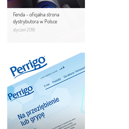
Fenda - oficjalna strona
dystrybutora w Polsce
styczeń 2018
Nowa odsłona strony
internetowej Omega
Pharma
Od dziś można już korzystać
z nowej, lepszej wersji strony
internetowej Omega Pharma.