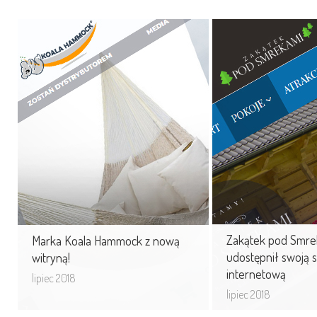
Marka Koala Hammock
Zakątek pod S
z nową witryną!
udostępnił swoj
internetową
Przygotowaliśmy witrynę skupiającą
produkty marki Koala Hammock.
Zapoznaj się z now
Efektem pracy jest nowoczesny
noclegikoscielisko.c
i technologicznie ...
Zakątek pod Smre
Marka Koala Hammock z nową
udostępnił swoją 
witryną!
internetową
lipiec 2018
lipiec 2018