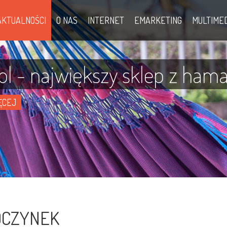
AKTUALNOŚCI
O NAS
INTERNET
EMARKETING
MULTIME
 - największy sklep z ham
IĘCEJ
OCZYNEK