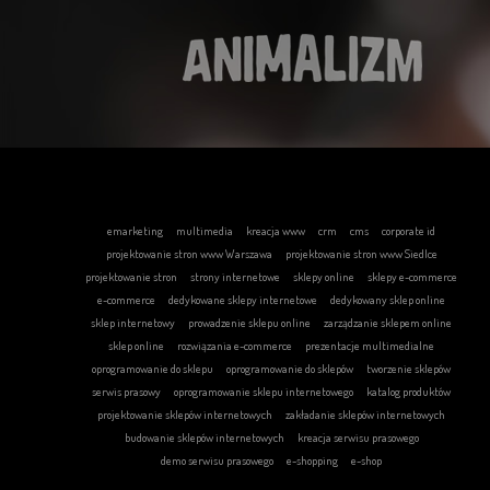
emarketing
multimedia
kreacja www
crm
cms
corporate id
projektowanie stron www Warszawa
projektowanie stron www Siedlce
projektowanie stron
strony internetowe
sklepy online
sklepy e-commerce
e-commerce
dedykowane sklepy internetowe
dedykowany sklep online
sklep internetowy
prowadzenie sklepu online
zarządzanie sklepem online
sklep online
rozwiązania e-commerce
prezentacje multimedialne
oprogramowanie do sklepu
oprogramowanie do sklepów
tworzenie sklepów
serwis prasowy
oprogramowanie sklepu internetowego
katalog produktów
projektowanie sklepów internetowych
zakładanie sklepów internetowych
budowanie sklepów internetowych
kreacja serwisu prasowego
demo serwisu prasowego
e-shopping
e-shop