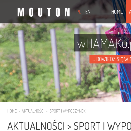
HOME
PL
|
EN
wHAMAKu.pl
... DOWIEDZ SIĘ W
HOME
•
AKTUALNOŚCI
•
SPORT I WYPOCZYNEK
AKTUALNOŚCI > SPORT I WYP