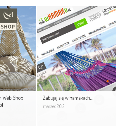
mium Web
Zabujaj się w hamakach…
lasiesta.pl
Sklep internetowy Whamaku.pl
prowadzony przez MOUTON
as sklep
interactive, to największe w Europie
a, otrzymał
przedsięwzięcie e-commerce ...
La Siesta Web
um Web Shop
Zabujaj się w hamakach…
pl
marzec 2012