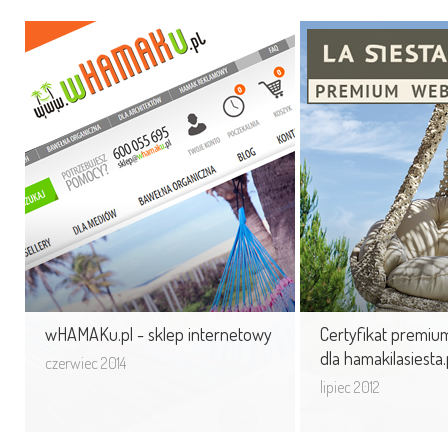
wHAMAKu.pl - sklep
Certyfikat pre
internetowy
Shop dla hamaki
Aktualizacja wizerunku sklepu
Prowadzony przez n
z hamakami - wHAMAKu.pl.
z hamakami LaSiest
wHAMAKu.pl to sklep internetowy,
certyfikat premium 
w którym znajdziesz ...
Shop.
wHAMAKu.pl - sklep internetowy
Certyfikat premi
dla hamakilasiesta.
czerwiec 2014
lipiec 2012