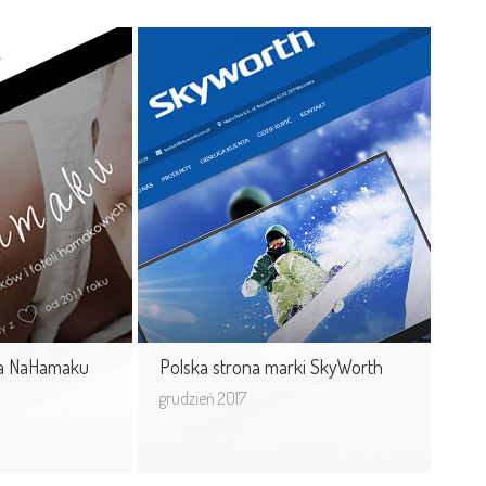
oga
Polska strona marki
SkyWorth
Wyłączny dystrybutor marki
SkyWorth na terenie Polski - Nelro
Data S.A. uruchomił nową stronę
internetową. ...
ga NaHamaku
Polska strona marki SkyWorth
grudzień 2017