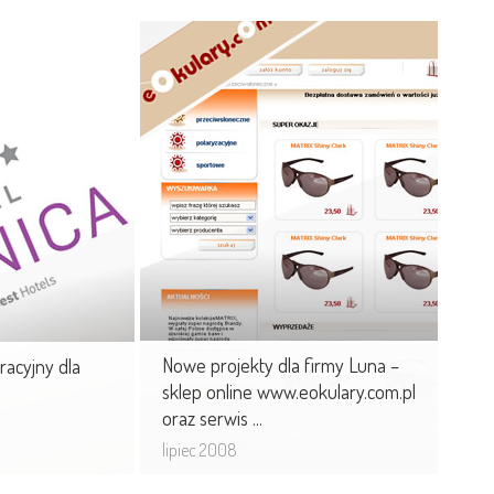
rporacyjny
Nowe projekty dla firmy
.
Luna – sklep online
www.eokulary.com.pl ...
ował wykonanie
ww.elbest.pl
Serwis www stanowi źródło
w w ramach
informacji o firmie, kolekcjach oraz
katalog produktów, który
jednocześnie tworzy bazę ...
Nowe projekty dla firmy Luna –
racyjny dla
sklep online www.eokulary.com.pl
oraz serwis ...
lipiec 2008