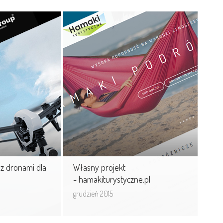
ne
Własny projekt
T Group Sp.
- hamakiturystyczne.pl
Szeroka oferta hamaków
turystycznych i podróżniczych
e rozwiązania
renomowanych marek.
woczesne
niamy się do
...
 z dronami dla
Własny projekt
.
- hamakiturystyczne.pl
grudzień 2015