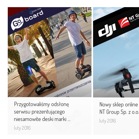
Przygotowaliśmy odsłonę
Nowy sklep onli
serwisu prezentującego
z dronami dla N
niesamowite deski ...
z o.o.
Wychodząc naprzeciw
Stosując niezawodn
oczekiwaniom klientów
i wykorzystując no
stworzyliśmy nowoczesny serwis
technologie przyczy
www kreujący wizerunek handlowy
promocji oraz kreacji 
marki.
Przygotowaliśmy odsłonę
Nowy sklep online
serwisu prezentującego
NT Group Sp. z o.o
niesamowite deski marki ...
luty 2016
luty 2016