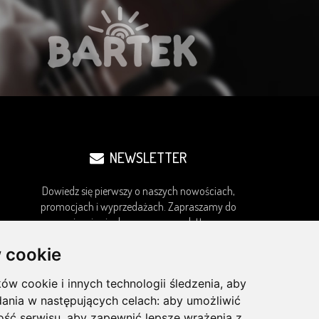
NEWSLETTER
Dowiedz się pierwszy o naszych nowościach,
promocjach i wyprzedażach. Zapraszamy do
zapisania się do naszego newslettera.
 cookie
ków cookie i innych technologii śledzenia, aby
ZAPISZ
dania w następujących celach:
aby umożliwić
ość serwisu
,
aby zapewnić lepsze wrażenia z