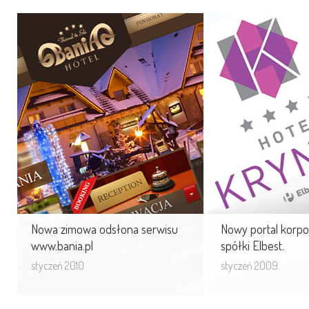
Nowa zimowa odsłona
Nowy portal ko
serwisu www.bania.pl
dla spółki Elbest
Bania w Białce Tatrzańskiej każdego
Cały projekt obejm
roku zaskakuje nowymi atrakcjami,
serwisu głównego w
wciąż rozbudowując swoją ofertę.
oraz 6 podserwisó
Po raz ...
obszarów ...
Nowa zimowa odsłona serwisu
Nowy portal korpo
www.bania.pl
spółki Elbest.
styczeń 2010
styczeń 2009