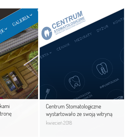
mrekami
Centrum Stomatologiczne
ą stronę
wystartowało ze swoją
witryną
ym projektem
W pełni zoptymalizowana strona
om.pl
internetowa Centrum
Stomatologicznego w Siedlcach.
kami
Centrum Stomatologiczne
stronę
wystartowało ze swoją witryną
kwiecień 2018