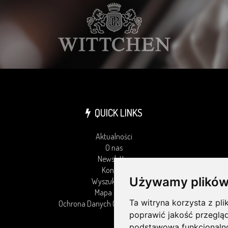
QUICK LINKS
Aktualności
O nas
Newsletter
Kontakt
Używamy plików
Wyszukiwarka
Mapa strony
Ta witryna korzysta z pli
Ochrona Danych Osobowych (ODO)
poprawić jakość przeglą
podstawową funkcjonaln