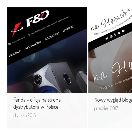
Fenda - oficjalna strona
Nowy wygląd bl
dystrybutora w Polsce
NaHamaku
Witryna internetowa atrakcyjnym
sposobem na promocję nowego
wizerunku firmy Fenda.
Fenda - oficjalna strona
Nowy wygląd blo
dystrybutora w Polsce
grudzień 2017
styczeń 2018