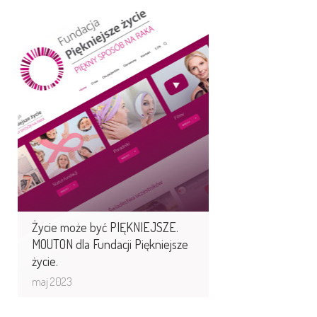
Życie może być
PIĘKNIEJSZE. MOUTON dla
Fundacji Piękniejsze ...
Program „Piękniejsze życie” pomaga
kobietom, które przechodzą leczenie
onkologiczne. Program powstał
w Stanach ...
Życie może być PIĘKNIEJSZE.
MOUTON dla Fundacji Piękniejsze
życie.
maj 2023