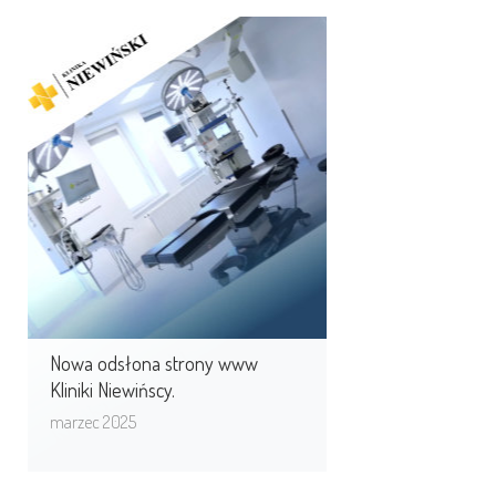
Nowa odsłona strony www
Kliniki Niewińscy.
Wraz z poszerzeniem wachlarza
usług medycznych, niezbędna była
również zmiana wizerunku Kliniki
w sieci. ...
Nowa odsłona strony www
Kliniki Niewińscy.
marzec 2025