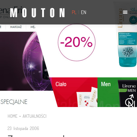
PL
|
EN
HOME
•
AKTUALNOŚCI
23 listopada 2006