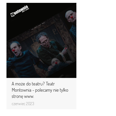
A może do teatru? Teatr
Montownia - polecamy nie
tylko stronę www.
Teatr Montownia to niezależna
grupa teatralna założona w 1996
roku. Teatr specjalizuje się w teatrze
dokumentalnym, ...
A może do teatru? Teatr
Montownia - polecamy nie tylko
stronę www.
czerwiec 2023