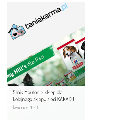
Silnik Mouton e-sklep dla
kolejnego sklepu sieci
KAKADU
Silnik Mouton e-sklep dla kolejnego
sklepu sieci KAKADU - taniakarma.pl
ma zapełnić lukę dyskontów
w branży karm ...
Silnik Mouton e-sklep dla
kolejnego sklepu sieci KAKADU
kwiecień 2023