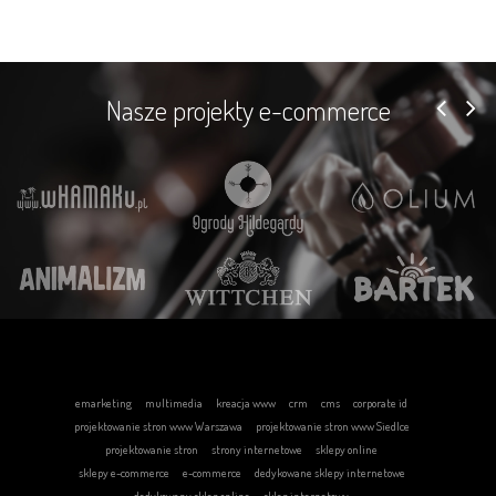
Nasze projekty e-commerce
emarketing
multimedia
kreacja www
crm
cms
corporate id
projektowanie stron www Warszawa
projektowanie stron www Siedlce
projektowanie stron
strony internetowe
sklepy online
sklepy e-commerce
e-commerce
dedykowane sklepy internetowe