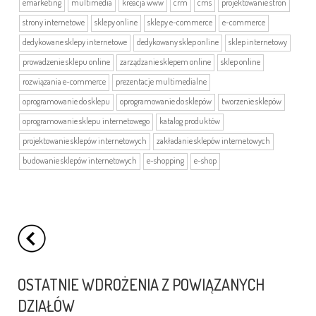
emarketing
multimedia
kreacja www
crm
cms
projektowanie stron
strony internetowe
sklepy online
sklepy e-commerce
e-commerce
dedykowane sklepy internetowe
dedykowany sklep online
sklep internetowy
prowadzenie sklepu online
zarządzanie sklepem online
sklep online
rozwiązania e-commerce
prezentacje multimedialne
oprogramowanie do sklepu
oprogramowanie do sklepów
tworzenie sklepów
oprogramowanie sklepu internetowego
katalog produktów
projektowanie sklepów internetowych
zakładanie sklepów internetowych
budowanie sklepów internetowych
e-shopping
e-shop
OSTATNIE WDROŻENIA Z POWIĄZANYCH
DZIAŁÓW