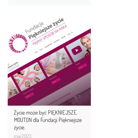
Życie może być
PIĘKNIEJSZE. MOUTON dla
Fundacji Piękniejsze ...
Program „Piękniejsze życie” pomaga
kobietom, które przechodzą leczenie
onkologiczne. Program powstał
w Stanach ...
Życie może być PIĘKNIEJSZE.
MOUTON dla Fundacji Piękniejsze
życie.
maj 2023