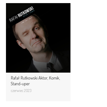
Rafał Rutkowski Aktor,
Komik, Stand-uper
Rafał Rutkowski aktor teatralny,
filmowy i telewizyjny. Absolwent
Wydziału Aktorskiego warszawskiej
PWST. Od ponad 25 ...
Rafał Rutkowski Aktor, Komik,
Stand-uper
czerwiec 2023