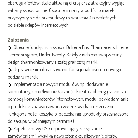
obsługę klientów, stale aktualną ofertę oraz atrakcyjny wygląd
witryny sklepu online. Ostatnie zmiany w portfolio marek
przyczyniły się do przebudowy i stworzenia 4 niezależnych
od siebie sklepów internetowych.
Założenia
Obecnie funckjonują sklepy: Dr Irena Eris, Pharmaceris, Lirene
Dermoprogram, Under Twenty. Każdy z nich ma swój własny
design zharmonizowany z szatą graficzną marki.
Usprawnienie i dostosowanie funkcjonalności do nowego
podziału marek.
Implementacja nowych modułów, np. dodawanie
komentarzy, umożliwienie łączności klienta z obsługą sklepu za
pomocą komunikatorów internetowych, moduł powiadamiania
o produkcie, zaawansowana wyszukiwarka, rozszerzenie
funkcjonalności koszyka o 'poczekalnię' (produkty przeznaczone
do zakupu w późniejszym terminie).
Zupełnie nowy CMS usprawniający zarządzanie
zamówieniami, wysyłką newsletter, aktualizowanie oferty,