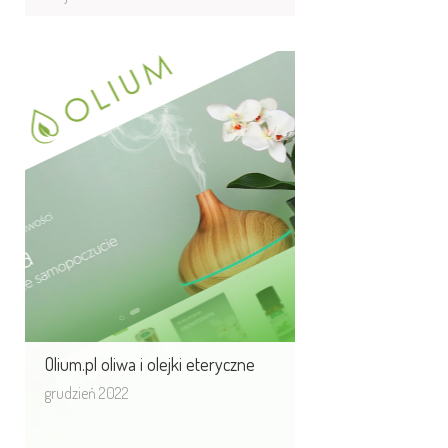
Olium.pl oliwa i olejki
eteryczne
Olium.pl - to specjaliści od olejków
eterycznych, aromaterapii, oliwy
z oliwek, oraz produktów i fitoterapii
i ...
Olium.pl oliwa i olejki eteryczne
grudzień 2022