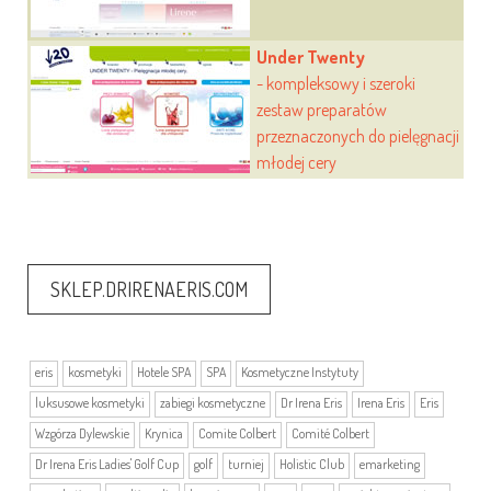
Under Twenty
- kompleksowy i szeroki
zestaw preparatów
przeznaczonych do pielęgnacji
młodej cery
SKLEP.DRIRENAERIS.COM
eris
kosmetyki
Hotele SPA
SPA
Kosmetyczne Instytuty
luksusowe kosmetyki
zabiegi kosmetyczne
Dr Irena Eris
Irena Eris
Eris
Wzgórza Dylewskie
Krynica
Comite Colbert
Comité Colbert
Dr Irena Eris Ladies' Golf Cup
golf
turniej
Holistic Club
emarketing