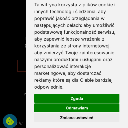
Ta witryna korzysta z plików cookie i
innych technologii śledzenia, aby
poprawić jakość przeglądania w
NEWSLETTER
następujących celach:
aby umożliwić
podstawową funkcjonalność serwisu
,
Dowiedz się pierwszy o naszych nowościach,
aby zapewnić lepsze wrażenia z
promocjach i wyprzedażach. Zapraszamy do
korzystania ze strony internetowej
,
zapisania się do naszego newslettera.
aby zmierzyć Twoje zainteresowanie
naszymi produktami i usługami oraz
personalizować interakcje
marketingowe
,
aby dostarczać
reklamy które są dla Ciebie bardziej
ZAPISZ
odpowiednie
.
Informacja o administratorze i przetwarzaniu danych
Zgoda
osobowych
Odmawiam
Zmiana ustawień
Copyright © 1999-2026 MOUTON.pl All rights reserved -
MOUTON.pl