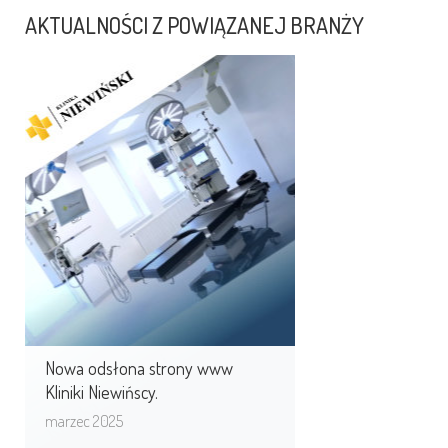
AKTUALNOŚCI Z POWIĄZANEJ BRANŻY
Nowa odsłona strony www
Kliniki Niewińscy.
Wraz z poszerzeniem wachlarza
usług medycznych, niezbędna była
również zmiana wizerunku Kliniki
w sieci. ...
Nowa odsłona strony www
Kliniki Niewińscy.
marzec 2025