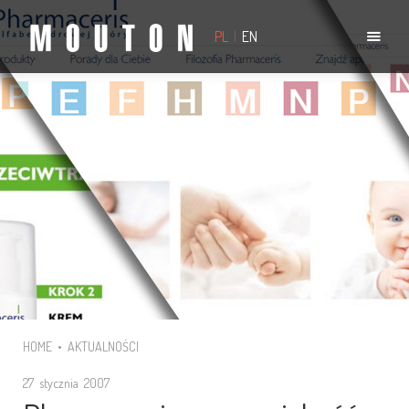
PL
|
EN
HOME
•
AKTUALNOŚCI
27 stycznia 2007