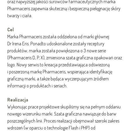
oraz najwyższej jakości surowców farmaceutycznych marka
Pharmaceris zapewnia skuteczną i bezpieczną pielęgnację skóry
twarzy i ciała.
Cel
Marka Pharmaceris została oddzielona od marki głównej
Dr Irena Eris. Ponadto udoskonalone zostały receptury
produktów, marka została powiększona o 3 nowe serie
(Pharmaceris D, P, X), zmieniona szata graficzna opakowań oraz
logo. Nowy serwis to kreacja przedstawiająca odświeżoną
i poszerzoną markę Pharmaceris, wspierająca identyfikację
graficzną marki, a także będąca wyczerpującym źródłem
informacji o produktach i seriach.
Realizacja
Wykonując prace projektowe skupiliśmy się na pełnym oddaniu
nowego wizerunku marki. Szata graficzna nawiązuje do barw
poszczególnych linii. Proces realizacji obejmował szeroki zakres
wdrożeń (w oparciu o technologie Flash i PHP) od