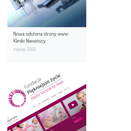
Nowa odsłona strony www
Kliniki Niewińscy.
marzec 2025
Życie może być
PIĘKNIEJSZE. MOUTON dla
Fundacji Piękniejsze ...
Program „Piękniejsze życie” pomaga
kobietom, które przechodzą leczenie
onkologiczne. Program powstał