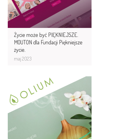
w Stanach ...
Życie może być PIĘKNIEJSZE.
MOUTON dla Fundacji Piękniejsze
życie.
maj 2023
Olium.pl oliwa i olejki
eteryczne
Olium.pl - to specjaliści od olejków
eterycznych, aromaterapii, oliwy
z oliwek, oraz produktów i fitoterapii
i ...