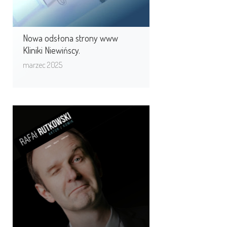
Nowa odsłona strony www
Kliniki Niewińscy.
marzec 2025
Rafał Rutkowski Aktor,
Komik, Stand-uper
Rafał Rutkowski aktor teatralny,
filmowy i telewizyjny. Absolwent
Wydziału Aktorskiego warszawskiej
PWST. Od ponad 25 ...