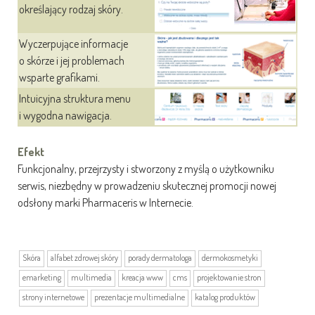
określający rodzaj skóry.
Wyczerpujące informacje
o skórze i jej problemach
wsparte grafikami.
Intuicyjna struktura menu
i wygodna nawigacja.
Efekt
Funkcjonalny, przejrzysty i stworzony z myślą o użytkowniku
serwis, niezbędny w prowadzeniu skutecznej promocji nowej
odsłony marki Pharmaceris w Internecie.
Skóra
alfabet zdrowej skóry
porady dermatologa
dermokosmetyki
emarketing
multimedia
kreacja www
cms
projektowanie stron
strony internetowe
prezentacje multimedialne
katalog produktów