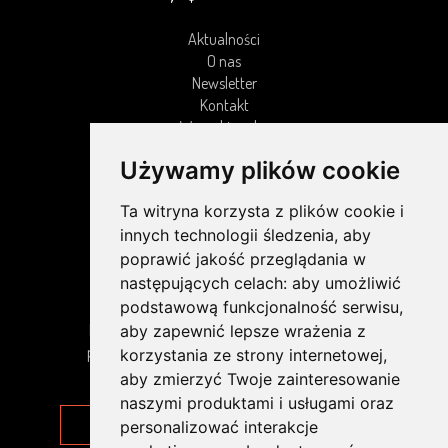
Aktualności
O nas
Newsletter
Kontakt
Wyszukiwarka
Mapa strony
Używamy plików cookie
Ochrona Danych Osobowych (ODO)
Ta witryna korzysta z plików cookie i
innych technologii śledzenia, aby
poprawić jakość przeglądania w
NEWSLETTER
następujących celach:
aby umożliwić
podstawową funkcjonalność serwisu
,
Dowiedz się pierwszy o naszych nowościach,
aby zapewnić lepsze wrażenia z
promocjach i wyprzedażach. Zapraszamy do
korzystania ze strony internetowej
,
zapisania się do naszego newslettera.
aby zmierzyć Twoje zainteresowanie
naszymi produktami i usługami oraz
personalizować interakcje