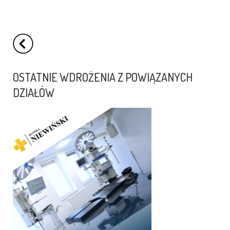
OSTATNIE WDROŻENIA Z POWIĄZANYCH
DZIAŁÓW
Nowa odsłona strony www
Kliniki Niewińscy.
Wraz z poszerzeniem wachlarza
usług medycznych, niezbędna była
również zmiana wizerunku Kliniki
w sieci. ...