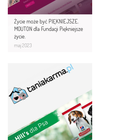
Życie może być PIĘKNIEJSZE.
MOUTON dla Fundacji Piękniejsze
życie.
maj 2023
Silnik Mouton e-sklep dla
kolejnego sklepu sieci
KAKADU
Silnik Mouton e-sklep dla kolejnego
sklepu sieci KAKADU - taniakarma.pl
ma zapełnić lukę dyskontów
w branży karm ...