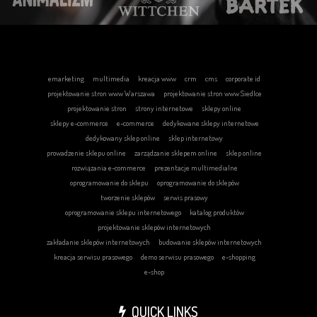
emarketing
multimedia
kreacja www
crm
cms
corporate id
projektowanie stron www Warszawa
projektowanie stron www Siedlce
projektowanie stron
strony internetowe
sklepy online
sklepy e-commerce
e-commerce
dedykowane sklepy internetowe
dedykowany sklep online
sklep internetowy
prowadzenie sklepu online
zarządzanie sklepem online
sklep online
rozwiązania e-commerce
prezentacje multimedialne
oprogramowanie do sklepu
oprogramowanie do sklepów
tworzenie sklepów
serwis prasowy
oprogramowanie sklepu internetowego
katalog produktów
projektowanie sklepów internetowych
zakładanie sklepów internetowych
budowanie sklepów internetowych
kreacja serwisu prasowego
demo serwisu prasowego
e-shopping
e-shop
QUICK LINKS