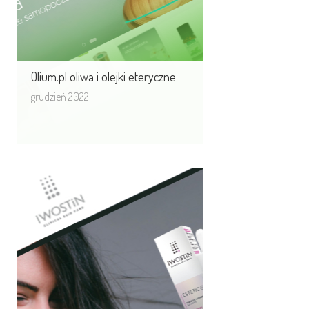
Olium.pl oliwa i olejki eteryczne
grudzień 2022
Iwostin, kolejna marka
w naszym portfolio.
Rozpoczynamy przebudowę digital
wokół marki Iwostin.