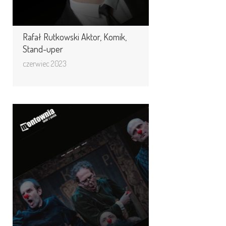
Rafał Rutkowski Aktor, Komik,
Stand-uper
czerwiec 2023
A może do teatru? Teatr
Montownia - polecamy nie
tylko stronę www.
Teatr Montownia to niezależna
grupa teatralna założona w 1996
roku. Teatr specjalizuje się w teatrze
dokumentalnym, ...