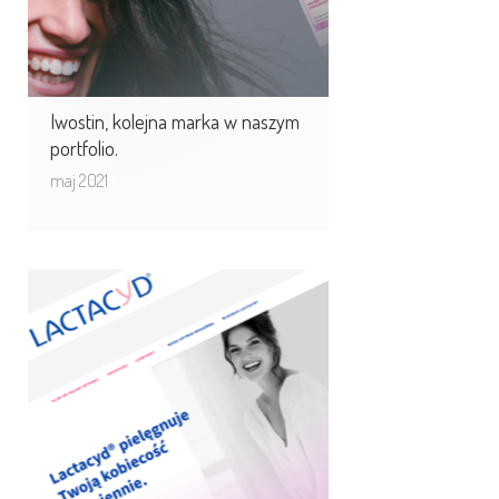
Iwostin, kolejna marka w naszym
portfolio.
maj 2021
Lactacyd- MOUTON CMS
CMS Mouton zintegrowany ze stroną
Lactacyd