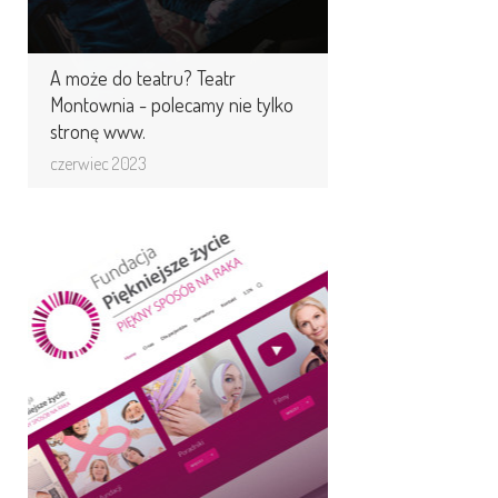
A może do teatru? Teatr
Montownia - polecamy nie tylko
stronę www.
czerwiec 2023
Życie może być
PIĘKNIEJSZE. MOUTON dla
Fundacji Piękniejsze ...
Program „Piękniejsze życie” pomaga
kobietom, które przechodzą leczenie
onkologiczne. Program powstał
w Stanach ...